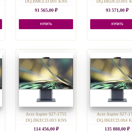
DQ.BMGCD.001 KNS
DQ.BKDCD.001 
91 565,00
₽
93 571,00
₽
КУПИТЬ
КУПИТЬ
Acer Aspire S27-1755
Acer Aspire S27-1
DQ.BKECD.003 KNS
DQ.BKECD.004 
114 456,00
₽
135 888,00
₽