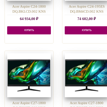
Acer Aspire C24-1800
Acer Aspire C24-195ES
DQ.BKLCD.002 KNS
DQ.BM4CD.002 KNS
64 934,00
₽
74 602,00
₽
КУПИТЬ
КУПИТЬ
Acer Aspire C27-1800
Acer Aspire C27-1800