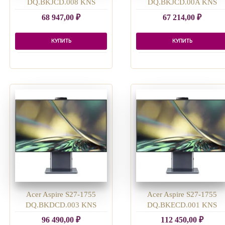
DQ.BKJCD.008 KNS
DQ.BKJCD.00A KNS
68 947,00
₽
67 214,00
₽
КУПИТЬ
КУПИТЬ
Acer Aspire S27-1755
Acer Aspire S27-1755
DQ.BKDCD.003 KNS
DQ.BKECD.001 KNS
96 490,00
₽
112 450,00
₽