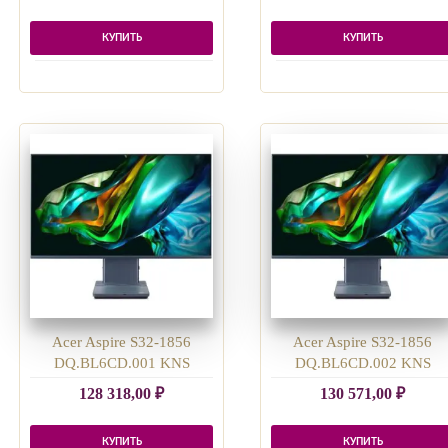
КУПИТЬ
КУПИТЬ
Acer Aspire S32-1856
Acer Aspire S32-1856
DQ.BL6CD.001 KNS
DQ.BL6CD.002 KNS
128 318,00
₽
130 571,00
₽
КУПИТЬ
КУПИТЬ