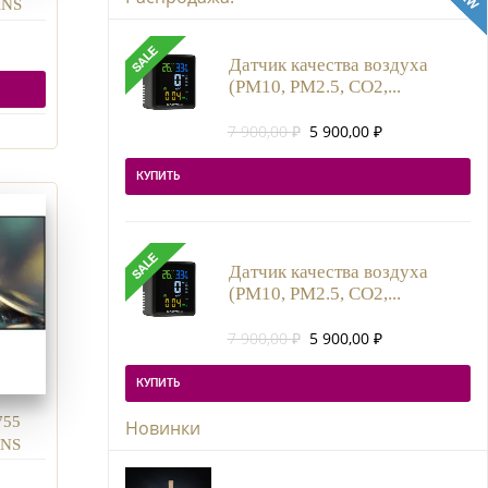
KNS
Датчик качества воздуха
(PM10, PM2.5, CO2,...
Первоначальная
Текущая
7 900,00
₽
5 900,00
₽
цена
цена:
составляла
5
КУПИТЬ
7
900,00 ₽.
900,00 ₽.
Датчик качества воздуха
(PM10, PM2.5, CO2,...
Первоначальная
Текущая
7 900,00
₽
5 900,00
₽
цена
цена:
составляла
5
КУПИТЬ
7
900,00 ₽.
900,00 ₽.
755
Новинки
KNS