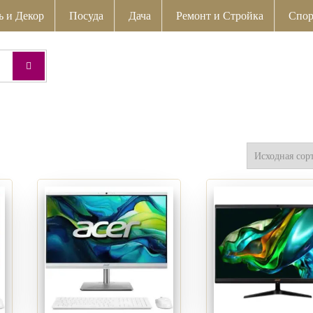
ь и Декор
Посуда
Дача
Ремонт и Стройка
Спор