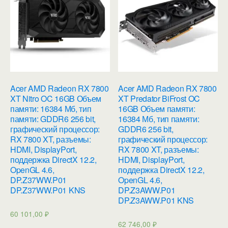
Acer AMD Radeon RX 7800
Acer AMD Radeon RX 7800
XT Nitro OC 16GB Объем
XT Predator BiFrost OC
памяти: 16384 Мб, тип
16GB Объем памяти:
памяти: GDDR6 256 bit,
16384 Мб, тип памяти:
графический процессор:
GDDR6 256 bit,
RX 7800 XT, разъемы:
графический процессор:
HDMI, DisplayPort,
RX 7800 XT, разъемы:
поддержка DirectX 12.2,
HDMI, DisplayPort,
OpenGL 4.6,
поддержка DirectX 12.2,
DP.Z37WW.P01
OpenGL 4.6,
DP.Z37WW.P01 KNS
DP.Z3AWW.P01
DP.Z3AWW.P01 KNS
60 101,00
₽
62 746,00
₽