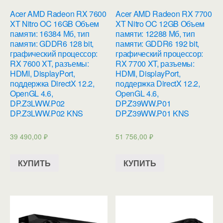
Acer AMD Radeon RX 7600
Acer AMD Radeon RX 7700
XT Nitro OC 16GB Объем
XT Nitro OC 12GB Объем
памяти: 16384 Мб, тип
памяти: 12288 Мб, тип
памяти: GDDR6 128 bit,
памяти: GDDR6 192 bit,
графический процессор:
графический процессор:
RX 7600 XT, разъемы:
RX 7700 XT, разъемы:
HDMI, DisplayPort,
HDMI, DisplayPort,
поддержка DirectX 12.2,
поддержка DirectX 12.2,
OpenGL 4.6,
OpenGL 4.6,
DP.Z3LWW.P02
DP.Z39WW.P01
DP.Z3LWW.P02 KNS
DP.Z39WW.P01 KNS
39 490,00
₽
51 756,00
₽
КУПИТЬ
КУПИТЬ