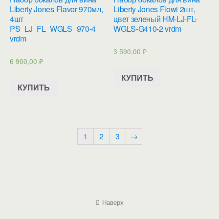
Liberty Jones Flavor 970мл,
Liberty Jones Flowi 2шт,
4шт
цвет зеленый HM-LJ-FL-
PS_LJ_FL_WGLS_970-4
WGLS-G410-2 vrdm
vrdm
3 590,00
₽
6 900,00
₽
КУПИТЬ
КУПИТЬ
1
2
3
→
Наверх