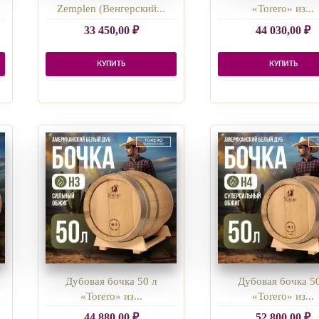
Zemplen (Венгерский...
«Torero» из...
33 450,00
₽
44 030,00
₽
КУПИТЬ
КУПИТЬ
Дубовая бочка 50 л
Дубовая бочка 50
«Torero» из...
«Torero» из...
44 880,00
₽
52 800,00
₽