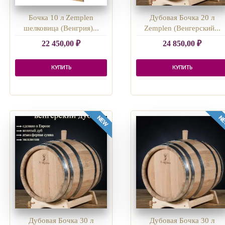
Бочка 10 л Zemplen
Дубовая Бочка 20 л
шелковица (Венгрия)...
Zemplen (Венгерский...
22 450,00
₽
24 850,00
₽
КУПИТЬ
КУПИТЬ
Дубовая Бочка 30 л
Дубовая Бочка 30 л