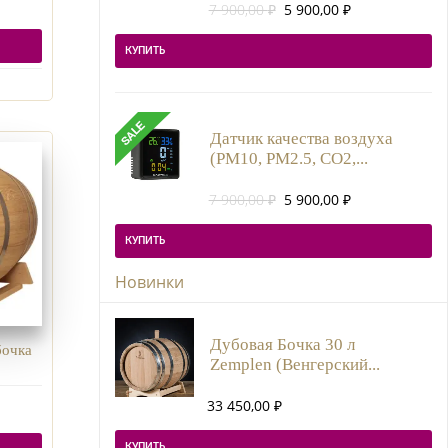
Первоначальная
Текущая
7 900,00
₽
5 900,00
₽
цена
цена:
составляла
5
КУПИТЬ
7
900,00 ₽.
900,00 ₽.
Датчик качества воздуха
(PM10, PM2.5, CO2,...
Первоначальная
Текущая
7 900,00
₽
5 900,00
₽
цена
цена:
составляла
5
КУПИТЬ
7
900,00 ₽.
900,00 ₽.
Новинки
Дубовая Бочка 30 л
очка
Zemplen (Венгерский...
33 450,00
₽
КУПИТЬ