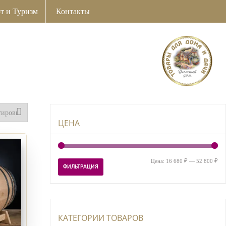
т и Туризм
Контакты
ЦЕНА
Ми
Ма
Цена:
16 680 ₽
—
52 800 ₽
ФИЛЬТРАЦИЯ
цен
цен
КАТЕГОРИИ ТОВАРОВ