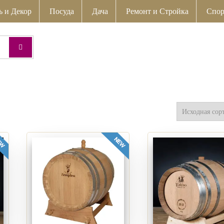
ь и Декор
Посуда
Дача
Ремонт и Стройка
Спор