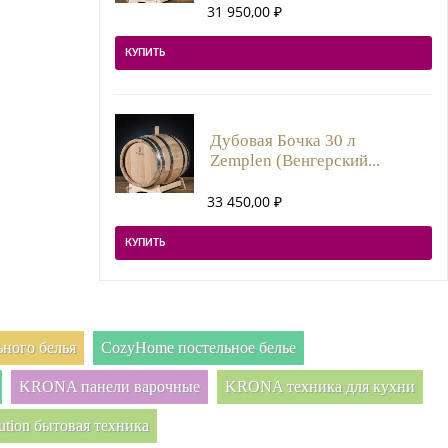
31 950,00
₽
КУПИТЬ
Дубовая Бочка 30 л
Zemplen (Венгерский...
33 450,00
₽
КУПИТЬ
ного белья
CozyHome постельное белье
KRONA панели варочные
KRONA техника для кухни
ution бытовая техника