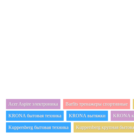
Acer Aspire электроника
Barfits тренажеры спортивные
KRONA бытовая техника
KRONA вытяжки
KRONA кр
Kuppersberg бытовая техника
Kuppersberg крупная бытова