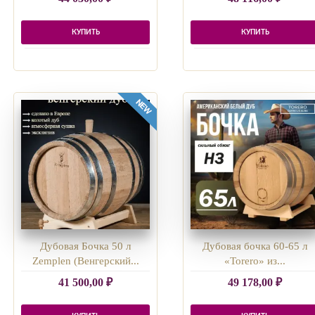
КУПИТЬ
КУПИТЬ
Дубовая Бочка 50 л
Дубовая бочка 60-65 л
Zemplen (Венгерский...
«Torero» из...
41 500,00
₽
49 178,00
₽