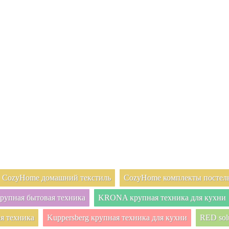
CozyHome домашний текстиль
CozyHome комплекты постель
упная бытовая техника
KRONA крупная техника для кухни
я техника
Kuppersberg крупная техника для кухни
RED sol