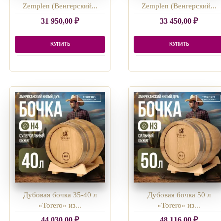
Zemplen (Венгерский...
Zemplen (Венгерский...
31 950,00
₽
33 450,00
₽
КУПИТЬ
КУПИТЬ
Дубовая бочка 35-40 л
Дубовая бочка 50 л
«Torero» из...
«Torero» из...
44 030,00
₽
48 116,00
₽