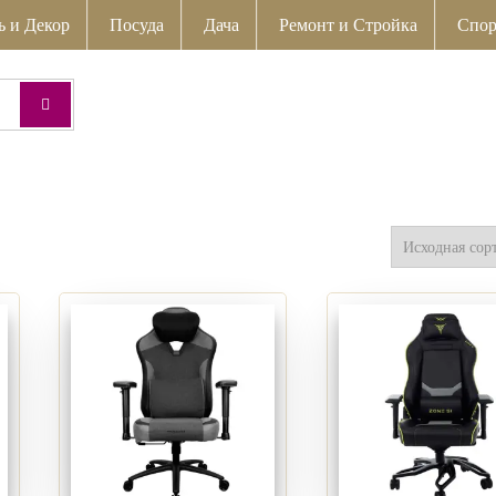
ь и Декор
Посуда
Дача
Ремонт и Стройка
Спор