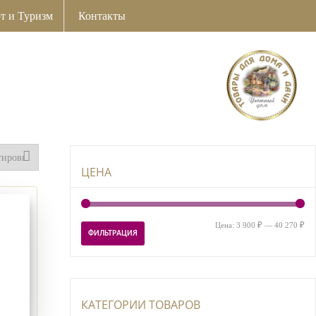
т и Туризм
Контакты
ЦЕНА
Ми
Ма
Цена:
3 900 ₽
—
40 270 ₽
ФИЛЬТРАЦИЯ
цен
цен
КАТЕГОРИИ ТОВАРОВ