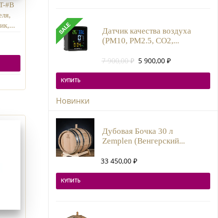
900,00 ₽.
T-#B
еля,
к,...
Датчик качества воздуха
(PM10, PM2.5, CO2,...
Первоначальная
Текущая
7 900,00
₽
5 900,00
₽
цена
цена:
составляла
5
КУПИТЬ
7
900,00 ₽.
900,00 ₽.
Новинки
Дубовая Бочка 30 л
Zemplen (Венгерский...
33 450,00
₽
КУПИТЬ