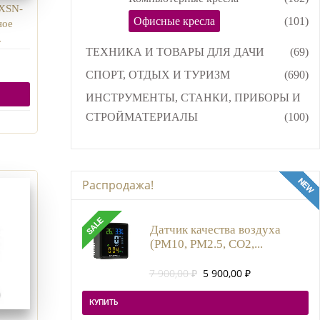
XSN-
Офисные кресла
(101)
ное
.
ТЕХНИКА И ТОВАРЫ ДЛЯ ДАЧИ
(69)
СПОРТ, ОТДЫХ И ТУРИЗМ
(690)
ИНСТРУМЕНТЫ, СТАНКИ, ПРИБОРЫ И
СТРОЙМАТЕРИАЛЫ
(100)
Распродажа!
Датчик качества воздуха
(PM10, PM2.5, CO2,...
Первоначальная
Текущая
7 900,00
₽
5 900,00
₽
цена
цена:
составляла
5
КУПИТЬ
7
900,00 ₽.