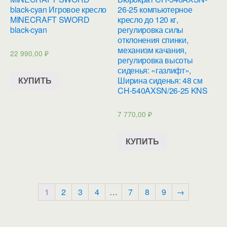
black-cyan Игровое кресло
26-25 компьютерное
MINECRAFT SWORD
кресло до 120 кг,
black-cyan
регулировка силы
отклонения спинки,
механизм качания,
22 990,00
₽
регулировка высоты
сиденья: «газлифт»,
КУПИТЬ
Ширина сиденья: 48 см
CH-540AXSN/26-25 KNS
7 770,00
₽
КУПИТЬ
1
2
3
4
…
7
8
9
→