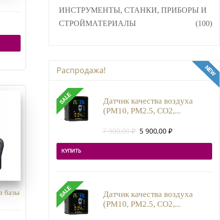
ИНСТРУМЕНТЫ, СТАНКИ, ПРИБОРЫ И
СТРОЙМАТЕРИАЛЫ
(100)
Распродажа!
Датчик качества воздуха
(PM10, PM2.5, CO2,...
Первоначальная
Текущая
7 900,00
₽
5 900,00
₽
цена
цена:
составляла
5
КУПИТЬ
7
900,00 ₽.
900,00 ₽.
з базы
Датчик качества воздуха
(PM10, PM2.5, CO2,...