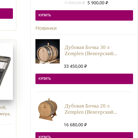
Первоначальная
Текущая
7 900,00
₽
5 900,00
₽
цена
цена:
составляла
5
КУПИТЬ
7
900,00 ₽.
900,00 ₽.
Новинки
Дубовая Бочка 30 л
Zemplen (Венгерский...
33 450,00
₽
КУПИТЬ
Дубовая Бочка 20 л
ой,
Zemplen (Венгерский...
мера,
16 680,00
₽
КУПИТЬ