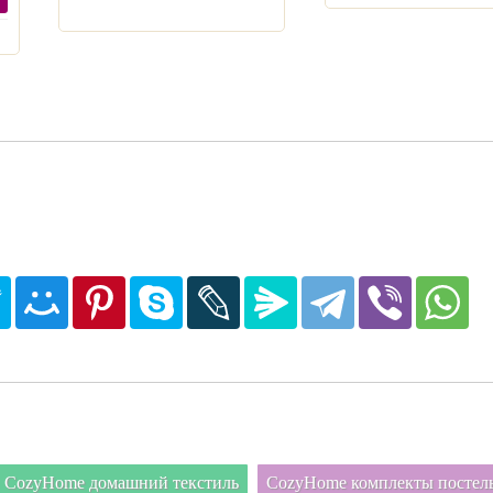
CozyHome домашний текстиль
CozyHome комплекты постель