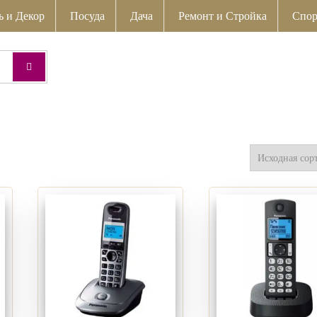
ь и Декор
Посуда
Дача
Ремонт и Стройка
Спор