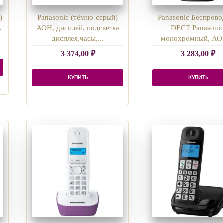
)
Panasonic (тёмно-серый)
Panasonic Беспров
.
АОН, дисплей, подсветка
DECT Panasonic
дисплея,часы,...
монохромный, АОН
3 374,00
₽
3 283,00
₽
КУПИТЬ
КУПИТЬ