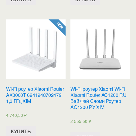
Wi-Fi роутер Xiaomi Router
Wi-Fi роутер Xiaomi Wi-Fi
AX3000T 6941948702479
Xiaomi Router AC1200 RU
1,3 ГГц XIM
Вай Фай Сяоми Роутер
АС1200 РУ XIM
4 740,50
₽
2 555,50
₽
КУПИТЬ