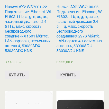
Huawei AX2 WS7001-22
Huawei AX3 WS7100-25
Подключение: Ethernet, Wi-
Подключение: Ethernet, Wi-
Fi 802.11 b, a, g, n, ac, ax,
Fi 802.11 b, a, g, n, ac, ax,
частотный диапазон 2.4 —
частотный диапазон 2.4 —
5 ГГц, макс. скорость
5 ГГц, макс. скорость
беспроводного
беспроводного
соединения 1501 Мбит/с,
соединения 2976 Мбит/с,
LAN-портов 3, несъемных
LAN-портов 4, несъемных
антенн 4, 53030ADX
антенн 4, 53030ADU
53030ADX KNS
53030ADU KNS
3 146,00
₽
3 922,00
₽
КУПИТЬ
КУПИТЬ