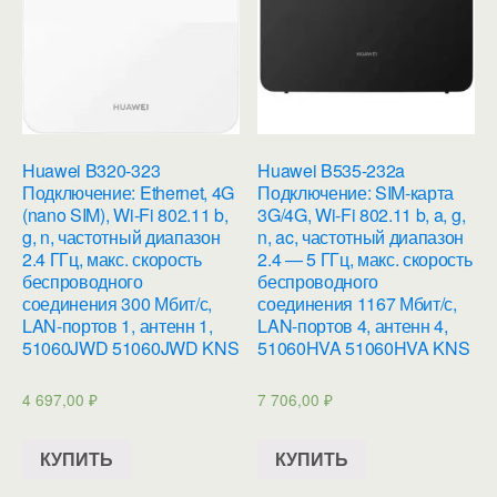
Huawei B320-323
Huawei B535-232a
Подключение: Ethernet, 4G
Подключение: SIM-карта
(nano SIM), Wi-Fi 802.11 b,
3G/4G, Wi-Fi 802.11 b, a, g,
g, n, частотный диапазон
n, ac, частотный диапазон
2.4 ГГц, макс. скорость
2.4 — 5 ГГц, макс. скорость
беспроводного
беспроводного
соединения 300 Мбит/с,
соединения 1167 Мбит/с,
LAN-портов 1, антенн 1,
LAN-портов 4, антенн 4,
51060JWD 51060JWD KNS
51060HVA 51060HVA KNS
4 697,00
₽
7 706,00
₽
КУПИТЬ
КУПИТЬ