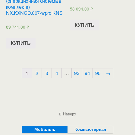
(операционная система в
комплекте)
58 094,00
₽
NX.KXNCD.007-wpro KNS
КУПИТЬ
89 741,00
₽
КУПИТЬ
1
2
3
4
…
93
94
95
→
Наверх
Мобильн.
Компьютерная