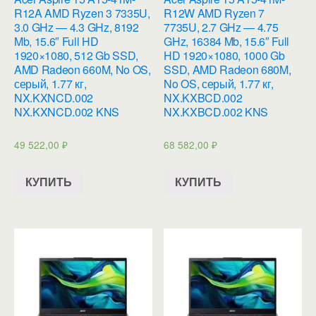
R12A AMD Ryzen 3 7335U,
R12W AMD Ryzen 7
3.0 GHz — 4.3 GHz, 8192
7735U, 2.7 GHz — 4.75
Mb, 15.6″ Full HD
GHz, 16384 Mb, 15.6″ Full
1920×1080, 512 Gb SSD,
HD 1920×1080, 1000 Gb
AMD Radeon 660M, No OS,
SSD, AMD Radeon 680M,
серый, 1.77 кг,
No OS, серый, 1.77 кг,
NX.KXNCD.002
NX.KXBCD.002
NX.KXNCD.002 KNS
NX.KXBCD.002 KNS
49 522,00
₽
68 582,00
₽
КУПИТЬ
КУПИТЬ