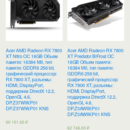
Acer AMD Radeon RX 7800
Acer AMD Radeon RX 7800
XT Nitro OC 16GB Объем
XT Predator BiFrost OC
памяти: 16384 Мб, тип
16GB Объем памяти:
памяти: GDDR6 256 bit,
16384 Мб, тип памяти:
графический процессор:
GDDR6 256 bit,
RX 7800 XT, разъемы:
графический процессор:
HDMI, DisplayPort,
RX 7800 XT, разъемы:
поддержка DirectX 12.2,
HDMI, DisplayPort,
OpenGL 4.6,
поддержка DirectX 12.2,
DP.Z37WW.P01
OpenGL 4.6,
DP.Z37WW.P01 KNS
DP.Z3AWW.P01
DP.Z3AWW.P01 KNS
60 101,00
₽
62 746,00
₽