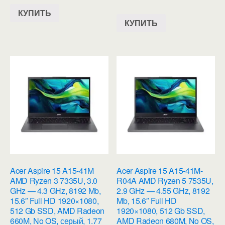
КУПИТЬ
КУПИТЬ
Acer Aspire 15 A15-41M
Acer Aspire 15 A15-41M-
AMD Ryzen 3 7335U, 3.0
R04A AMD Ryzen 5 7535U,
GHz — 4.3 GHz, 8192 Mb,
2.9 GHz — 4.55 GHz, 8192
15.6″ Full HD 1920×1080,
Mb, 15.6″ Full HD
512 Gb SSD, AMD Radeon
1920×1080, 512 Gb SSD,
660M, No OS, серый, 1.77
AMD Radeon 680M, No OS,