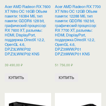
Acer AMD Radeon RX 7600
Acer AMD Radeon RX 7700
XT Nitro OC 16GB Объем
XT Nitro OC 12GB Объем
памяти: 16384 Мб, тип
памяти: 12288 Мб, тип
памяти: GDDR6 128 bit,
памяти: GDDR6 192 bit,
графический процессор:
графический процессор:
RX 7600 XT, разъемы:
RX 7700 XT, разъемы:
HDMI, DisplayPort,
HDMI, DisplayPort,
поддержка DirectX 12.2,
поддержка DirectX 12.2,
OpenGL 4.6,
OpenGL 4.6,
DP.Z3LWW.P02
DP.Z39WW.P01
DP.Z3LWW.P02 KNS
DP.Z39WW.P01 KNS
39 490,00
₽
51 756,00
₽
КУПИТЬ
КУПИТЬ