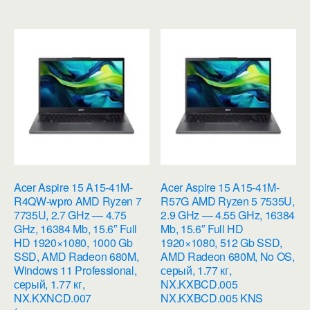
Acer Aspire 15 A15-41M-
Acer Aspire 15 A15-41M-
R4QW-wpro AMD Ryzen 7
R57G AMD Ryzen 5 7535U,
7735U, 2.7 GHz — 4.75
2.9 GHz — 4.55 GHz, 16384
GHz, 16384 Mb, 15.6″ Full
Mb, 15.6″ Full HD
HD 1920×1080, 1000 Gb
1920×1080, 512 Gb SSD,
SSD, AMD Radeon 680M,
AMD Radeon 680M, No OS,
Windows 11 Professional,
серый, 1.77 кг,
серый, 1.77 кг,
NX.KXBCD.005
NX.KXNCD.007
NX.KXBCD.005 KNS