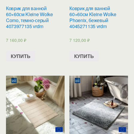
Коврик для ванной
Коврик для ванной
60×60см Kleine Wolke
60×60см Kleine Wolke
Como, темно-серый
Phoenix, бежевый
4073977135 vrdm
4045271135 vrdm
7 160,00
₽
7 120,00
₽
КУПИТЬ
КУПИТЬ