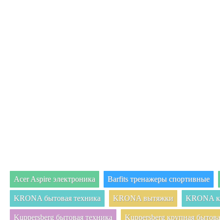
Acer Aspire электроника
Barfits тренажеры спортивные
KRONA бытовая техника
KRONA вытяжки
KRONA кр
Kuppersberg бытовая техника
Kuppersberg крупная бытова