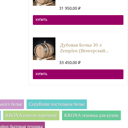
31 950,00
₽
КУПИТЬ
Дубовая Бочка 30 л
Zemplen (Венгерский...
33 450,00
₽
КУПИТЬ
ного белья
CozyHome постельное белье
KRONA панели варочные
KRONA техника для кухни
ution бытовая техника