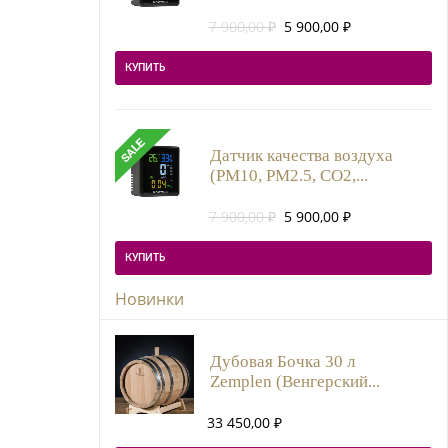
Первоначальная
Текущая
7 900,00
₽
5 900,00
₽
цена
цена:
составляла
5
КУПИТЬ
7
900,00 ₽.
900,00 ₽.
Датчик качества воздуха
(PM10, PM2.5, CO2,...
Первоначальная
Текущая
7 900,00
₽
5 900,00
₽
цена
цена:
составляла
5
КУПИТЬ
7
900,00 ₽.
900,00 ₽.
Новинки
Дубовая Бочка 30 л
Zemplen (Венгерский...
33 450,00
₽