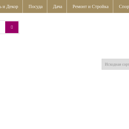
ь и Декор
Посуда
Дача
Ремонт и Стройка
Спор