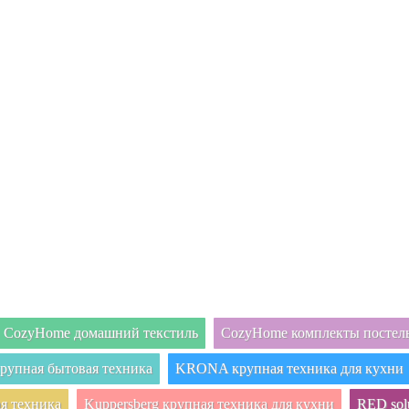
CozyHome домашний текстиль
CozyHome комплекты постель
упная бытовая техника
KRONA крупная техника для кухни
я техника
Kuppersberg крупная техника для кухни
RED sol