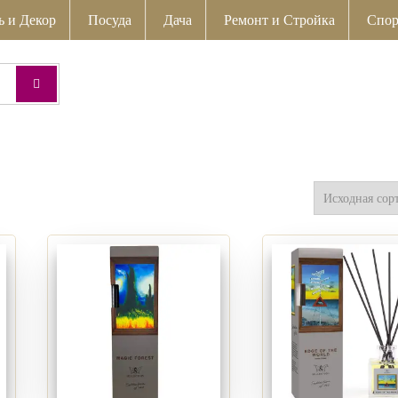
ь и Декор
Посуда
Дача
Ремонт и Стройка
Спор