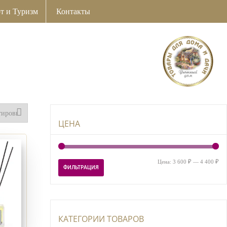
т и Туризм
Контакты
ЦЕНА
Ми
Ма
Цена:
3 600 ₽
—
4 400 ₽
ФИЛЬТРАЦИЯ
цен
цен
КАТЕГОРИИ ТОВАРОВ