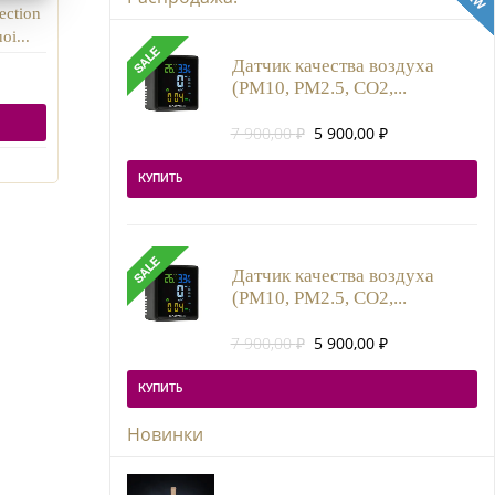
ection
oi...
Датчик качества воздуха
(PM10, PM2.5, CO2,...
Первоначальная
Текущая
7 900,00
₽
5 900,00
₽
цена
цена:
составляла
5
КУПИТЬ
7
900,00 ₽.
900,00 ₽.
Датчик качества воздуха
(PM10, PM2.5, CO2,...
Первоначальная
Текущая
7 900,00
₽
5 900,00
₽
цена
цена:
составляла
5
КУПИТЬ
7
900,00 ₽.
900,00 ₽.
Новинки